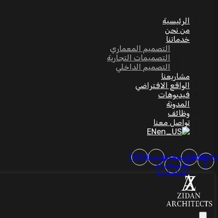
الرئيسية
من نحن
خدماتنا
التصميم المعماري
التصميمات التجارية
التصميم الداخلي
مشاريعنا
الواقع الافتراضي
فيديوهات
المدونة
وظائف
تواصل معنا
EN
Faceboo
بينتيريست
صفحة
يوتيوب
Tiktok
f
الانستجرام
الخاصة بنا