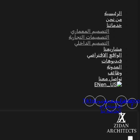
الرئيسية
من نحن
خدماتنا
التصميم المعماري
التصميمات التجارية
التصميم الداخلي
مشاريعنا
الواقع الافتراضي
فيديوهات
المدونة
وظائف
تواصل معنا
EN
Faceboo
بينتيريست
صفحة
يوتيوب
Tiktok
f
الانستجرام
الخاصة بنا