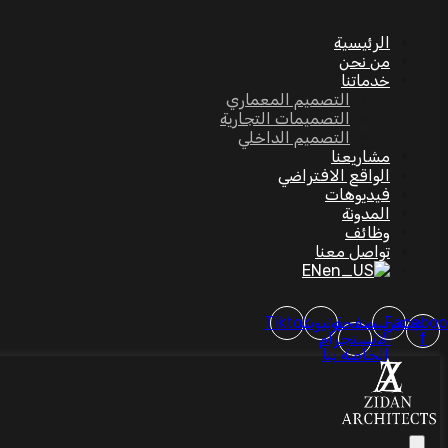
الرئيسية
من نحن
خدماتنا
التصميم المعماري
التصميمات التجارية
التصميم الداخلي
مشاريعنا
الواقع الافتراضي
فيديوهات
المدونة
وظائف
تواصل معنا
EN
Faceboo
بينتيريست
صفحة
يوتيوب
Tiktok
f
الانستجرام
الخاصة بنا