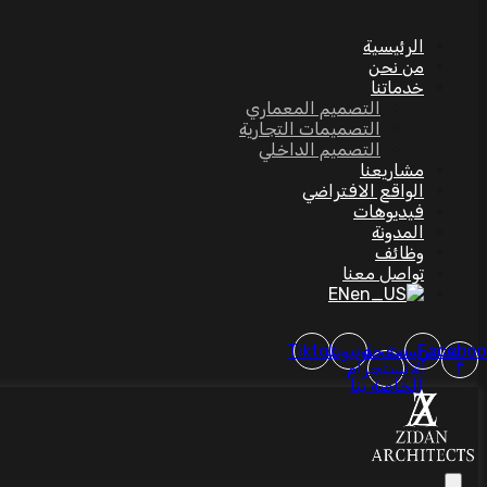
الرئيسية
من نحن
خدماتنا
التصميم المعماري
التصميمات التجارية
التصميم الداخلي
مشاريعنا
الواقع الافتراضي
فيديوهات
المدونة
وظائف
تواصل معنا
EN
Faceboo
بينتيريست
صفحة
يوتيوب
Tiktok
f
الانستجرام
الخاصة بنا