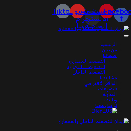
Facebo
بينتيريست
صفحة
يوتيوب
Tiktok
f
الانستجرام
الخاصة بنا
الرئيسية
من نحن
خدماتنا
التصميم المعماري
التصميمات التجارية
التصميم الداخلي
مشاريعنا
الواقع الافتراضي
فيديوهات
المدونة
وظائف
تواصل معنا
EN