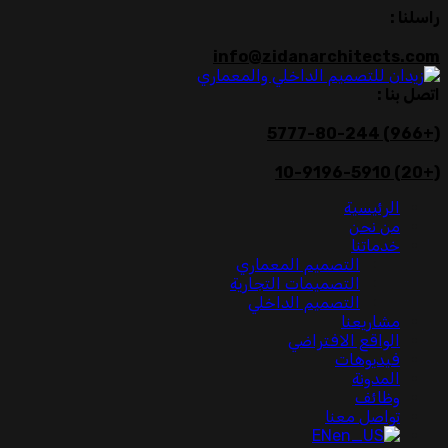
راسلنا :
info@zidanarchitects.com
اتصل بنا :
(+966) 5777-80-244
(+20) 10-9196-5910
الرئيسية
من نحن
خدماتنا
التصميم المعماري
التصميمات التجارية
التصميم الداخلي
مشاريعنا
الواقع الافتراضي
فيديوهات
المدونة
وظائف
تواصل معنا
EN