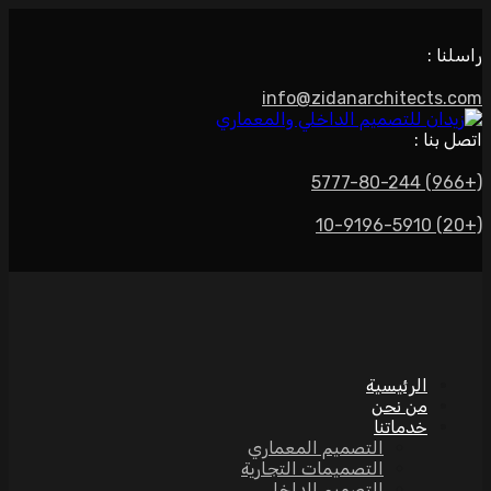
راسلنا :
info@zidanarchitects.com
اتصل بنا :
(+966) 5777-80-244
(+20) 10-9196-5910
الرئيسية
من نحن
خدماتنا
التصميم المعماري
التصميمات التجارية
التصميم الداخلي