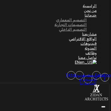
الرئيسية
من نحن
خدماتنا
التصميم المعماري
التصميمات التجارية
التصميم الداخلي
مشاريعنا
الواقع الافتراضي
فيديوهات
المدونة
وظائف
تواصل معنا
EN
Faceboo
بينتيريست
صفحة
يوتيوب
Tiktok
f
الانستجرام
الخاصة بنا