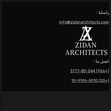
info@zidanarchite
: