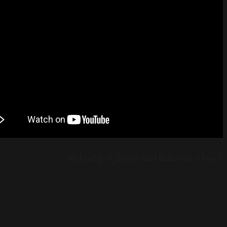
 مخططات ممتازة وعملية
 التصميم الداخلي الفاخر على الجماليات فحسب، بل يركز
ى العملية. يجب أن تبدو المساحات مفتوحة وحميمة في آنٍ
 تخطيط مدروس بعناية يُولي الأولوية للراحة والجاذبية
 يجب أن يُسهم توزيع الأثاث واللمسات الزخرفية والنقاط
ة في خلق جو متناغم وجذاب.